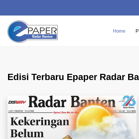
Home
P
Edisi Terbaru Epaper Radar B