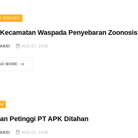
R SERANG
 Kecamatan Waspada Penyebaran Zoonosis
AKSI
AUG 07, 2026
AD MORE
IM
an Petinggi PT APK Ditahan
AKSI
AUG 07, 2026