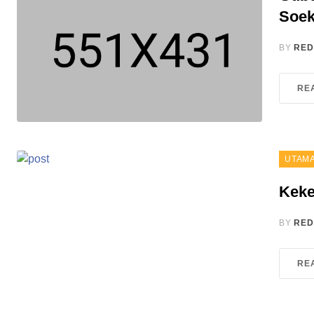
Soek
BY
RED
RE
UTAM
Keke
BY
RED
RE