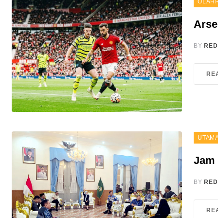
OLAH
Arse
BY
RED
RE
UTAM
Jam 
BY
RED
RE