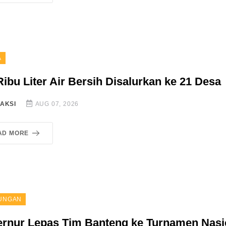
A
Ribu Liter Air Bersih Disalurkan ke 21 Desa
AKSI
AUG 07, 2026
AD MORE
UNGAN
rnur Lepas Tim Banteng ke Turnamen Nasi