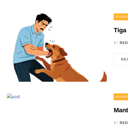
RADA
Tiga
BY
RED
RE
HUKR
Mant
BY
RED