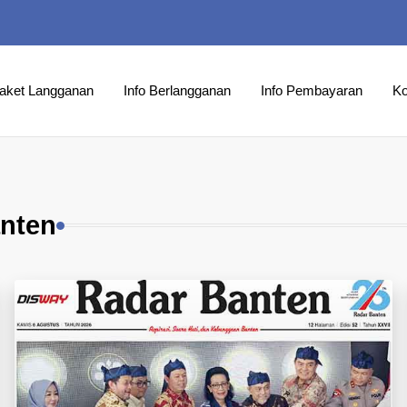
aket Langganan
Info Berlangganan
Info Pembayaran
Ko
anten