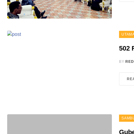
UTAM
502 
BY
RED
RE
SAMB
Gube