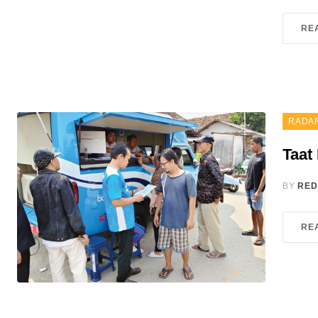
RE
RADA
Taat
BY
RED
RE