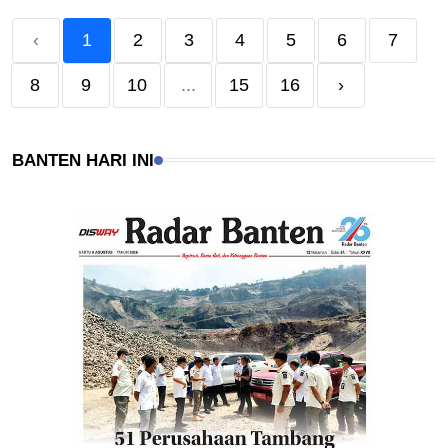
‹
1
2
3
4
5
6
7
8
9
10
...
15
16
›
BANTEN HARI INI