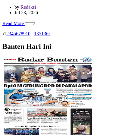
by
Redaksi
Jul 23, 2026
Read More
‹
1
2
3
4
5
6
7
8
9
10
...
135
136
›
Banten Hari Ini