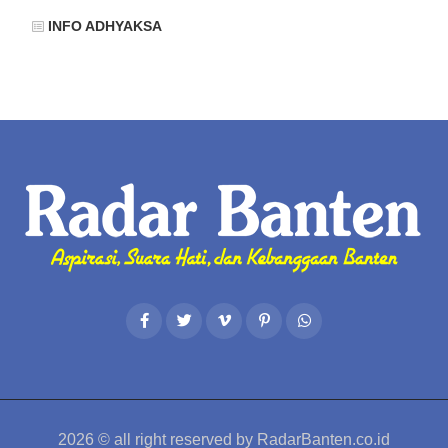
INFO ADHYAKSA
2026
© all right reserved by
RadarBanten.co.id