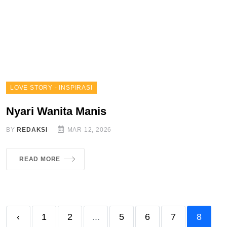
LOVE STORY - INSPIRASI
Nyari Wanita Manis
BY
REDAKSI
MAR 12, 2026
READ MORE
‹
1
2
...
5
6
7
8